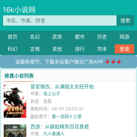
16k小说网
搜索
首页
玄幻
武侠
都市
历史
网游
科幻
言情
其他
排行
完本
登录
↓↓↓
追看新章节，下载本站客户端无广告APP
修真小说列表
冒官锦衣，从满级太玄经开始
作者：
洛上公子
状态：连载
更新时间：08-07 23:05:37
最新章节：
第一百四十三章
西游：从蜈蚣精到百目真君
作者：
凡人普通人