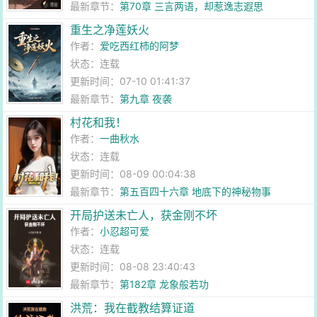
最新章节：
第70章 三言两语，却惹逸志遐思
重生之净莲妖火
作者：
爱吃西红柿的阿梦
状态：连载
更新时间：07-10 01:41:37
最新章节：
第九章 夜袭
村花和我！
作者：
一曲秋水
状态：连载
更新时间：08-09 00:04:38
最新章节：
第五百四十六章 地底下的神秘物事
开局护送未亡人，获金刚不坏
作者：
小忍超可爱
状态：连载
更新时间：08-08 23:40:43
最新章节：
第182章 龙象般若功
洪荒：我在截教结算证道