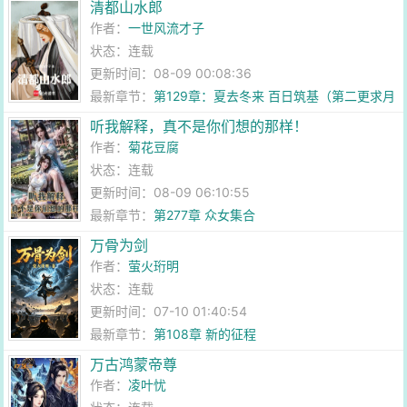
清都山水郎
作者：
一世风流才子
状态：连载
更新时间：08-09 00:08:36
最新章节：
第129章：夏去冬来 百日筑基（第二更求月
票）
听我解释，真不是你们想的那样！
作者：
菊花豆腐
状态：连载
更新时间：08-09 06:10:55
最新章节：
第277章 众女集合
万骨为剑
作者：
萤火珩明
状态：连载
更新时间：07-10 01:40:54
最新章节：
第108章 新的征程
万古鸿蒙帝尊
作者：
凌叶忧