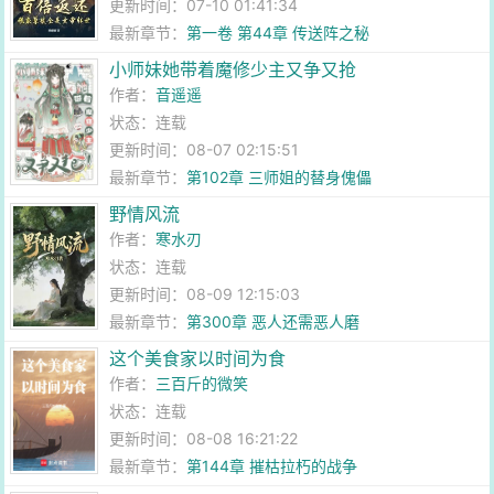
更新时间：07-10 01:41:34
最新章节：
第一卷 第44章 传送阵之秘
小师妹她带着魔修少主又争又抢
作者：
音遥遥
状态：连载
更新时间：08-07 02:15:51
最新章节：
第102章 三师姐的替身傀儡
野情风流
作者：
寒水刃
状态：连载
更新时间：08-09 12:15:03
最新章节：
第300章 恶人还需恶人磨
这个美食家以时间为食
作者：
三百斤的微笑
状态：连载
更新时间：08-08 16:21:22
最新章节：
第144章 摧枯拉朽的战争