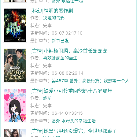
最新章节：
番外 永远在一起
[科幻]神明的恶作剧
作者：
哭泣的乌鸦
状态：完本
更新时间：06-07 02:17:10
最新章节：
新书已发
[言情]小辣椒闹腾，高冷首长宠宠宠
作者：
喜欢虾虎鱼的面生
状态：完本
更新时间：06-08 02:26:14
最新章节：
第457章 番外：高景行篇：我想等一个人
[言情]缺爱小可怜重回爸妈十八岁那年
作者：
蝴俞
状态：完本
更新时间：06-14 01:33:15
最新章节：
番外 水母头的幸福生活
[言情]她黑马甲还没爆完，全世界都跪了