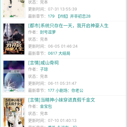
状态：完本
更新时间：07-31 13:55:39
最新章节：
179 【if线】并非初恋28
[都市]系统只存在一天，我开启神豪人生
作者：
封号逗萝
状态：完本
更新时间：06-05 01:46:24
最新章节：
0617 大结局
[言情]咸山骨祠
作者：
子琼
状态：完本
更新时间：06-11 05:31:47
最新章节：
177 小剧场：你老公
[言情]当精神小妹穿进真假千金文
作者：
金宝包
状态：完本
更新时间：07-10 01:40:13