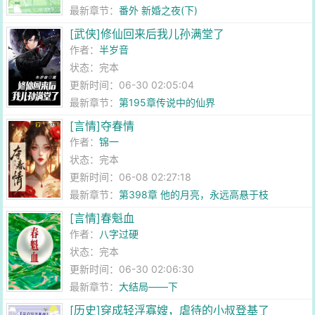
最新章节：
番外 新婚之夜(下)
[武侠]修仙回来后我儿孙满堂了
作者：
半岁音
状态：完本
更新时间：06-30 02:05:04
最新章节：
第195章传说中的仙界
[言情]夺春情
作者：
锦一
状态：完本
更新时间：06-08 02:27:18
最新章节：
第398章 他的月亮，永远高悬于枝
[言情]春魁血
作者：
八字过硬
状态：完本
更新时间：06-30 02:06:30
最新章节：
大结局——下
[历史]穿成轻浮寡嫂，虐待的小叔登基了