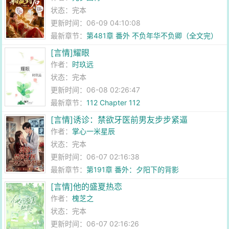
状态：完本
更新时间：06-09 04:10:08
最新章节：
第481章 番外 不负年华不负卿（全文完）
[言情]耀眼
作者：
时玖远
状态：完本
更新时间：06-08 02:26:47
最新章节：
112 Chapter 112
[言情]诱诊：禁欲牙医前男友步步紧逼
作者：
掌心一米星辰
状态：完本
更新时间：06-07 02:16:38
最新章节：
第191章 番外：夕阳下的背影
[言情]他的盛夏热恋
作者：
槐芝之
状态：完本
更新时间：06-07 02:16:26