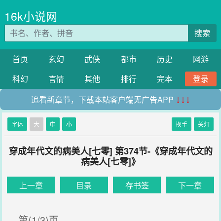
16k小说网
搜索
首页
玄幻
武侠
都市
历史
网游
科幻
言情
其他
排行
完本
登录
追看新章节，下载本站客户端无广告APP
↓↓↓
字体
大
中
小
换手
关灯
穿成年代文的病美人[七零] 第374节-《穿成年代文的
病美人[七零]》
上一章
目录
存书签
下一章
第(1/3)页