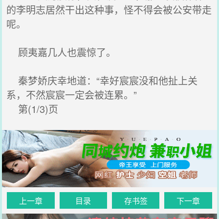
的李明志居然干出这种事，怪不得会被公安带走
呢。
顾夷嘉几人也震惊了‌。
秦梦娇庆幸地道：“幸好宸宸没和他扯上关
系，不然宸宸一定会被连累。”
第(1/3)页
上一章
目录
存书签
下一章