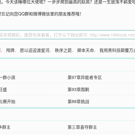
级。今天该睡哪位大佬呢？一步步爬到最高的赵高？还是一生放荡不羁爱
要忘记向您QQ群和微博微信里的朋友推荐哦！
婿
、
甩牌
、
愿以迢迢渡星河
、
秩序之箭
、
卿本天命
、
我用黑科技颠覆万
章一群小孩
第97章异能者专区
旺盛
第93章围剿
章比赛开始
第88章挑战
争群主
第三章喜夺群主