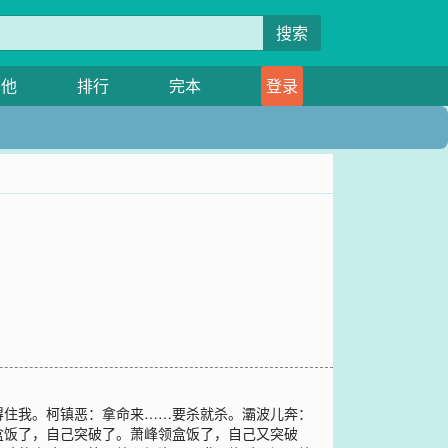
搜索
其他
排行
完本
登录
得住我。柯镇恶：拿命来……要杀就杀。灞波儿奔：
盒饭了，自己突破了。萧峰领盒饭了，自己又突破