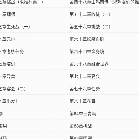
七章挑战（求推荐票！）
第四十八章山鸡前传（求鸡友们的推
一章拜师
第五十二章收徒（一）
五章生死战（一）
第五十六章挑战（二）
九章元帅
第六十章妖魔血脉
三章考核任务
第六十四章金身境
七章培训
第六十八章融合世界
一章异兽
第七十二章宴会
五章宴会（二）
第七十六章任务！
九章出发！
第八十章花舞
狰
第84章三青鸟
雾男
第88章挑战
赌场
第93章围剿