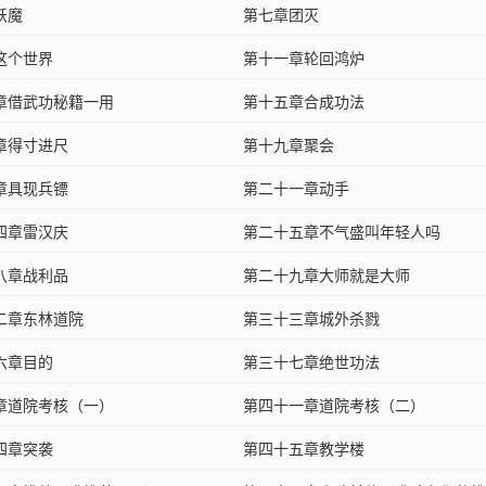
妖魔
第七章团灭
这个世界
第十一章轮回鸿炉
章借武功秘籍一用
第十五章合成功法
章得寸进尺
第十九章聚会
章具现兵镖
第二十一章动手
四章雷汉庆
第二十五章不气盛叫年轻人吗
八章战利品
第二十九章大师就是大师
二章东林道院
第三十三章城外杀戮
六章目的
第三十七章绝世功法
章道院考核（一）
第四十一章道院考核（二）
四章突袭
第四十五章教学楼