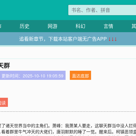
市
历史
网游
科幻
言情
追看新章节，下载本站客户端无广告APP
↓↓↓
天群
更新时间：2025-10-10 19:05:59
直达底部
阅读
聚了诸天世界当中的主角们。萧峰：我萧某人要走，这聊天群当中没人拦
…看着群里牛气冲天的大佬们，唐羽默默的睡了一觉。醒来后。柯镇恶领