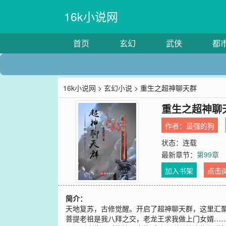
16k小说网
首页
玄幻
武侠
都
16k小说网
>
玄幻小说
> 重生之超神聊天群
重生之超神聊
作者：
最强的狗
状态：连载
最新章节：
第99章
加入书架
点击
简介：
天地复苏，古修觉醒。开启了超神聊天群，这里汇
菩提老祖是我八拜之交，老龙王求我做上门女婿…