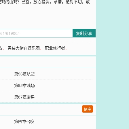
吃鸡的山鸡？已签，放心投资。承诺，绝对不切，放
复制分享
古
、
男装大佬在娱乐圈
、
职业修行者
、
第96章坑货
第92章赌场
第87章雾男
倒序
第四章召唤