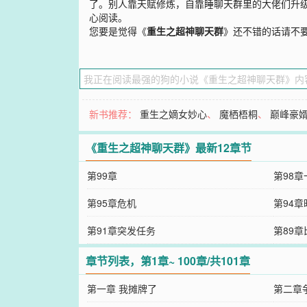
了。别人靠天赋修炼，自靠睡聊天群里的大佬们升
心阅读。
您要是觉得《
重生之超神聊天群
》还不错的话请不
新书推荐：
重生之嫡女妙心
、
魔栖梧桐
、
巅峰豪
《重生之超神聊天群》最新12章节
第99章
第98
第95章危机
第94章
第91章突发任务
第89
章节列表，第1章~ 100章/共101章
第一章 我摊牌了
第二章