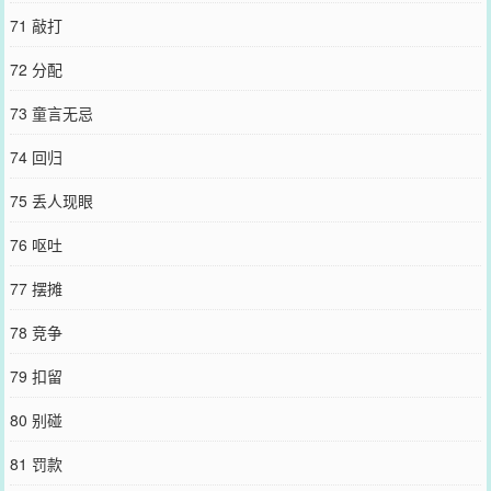
71 敲打
72 分配
73 童言无忌
74 回归
75 丢人现眼
76 呕吐
77 摆摊
78 竞争
79 扣留
80 别碰
81 罚款