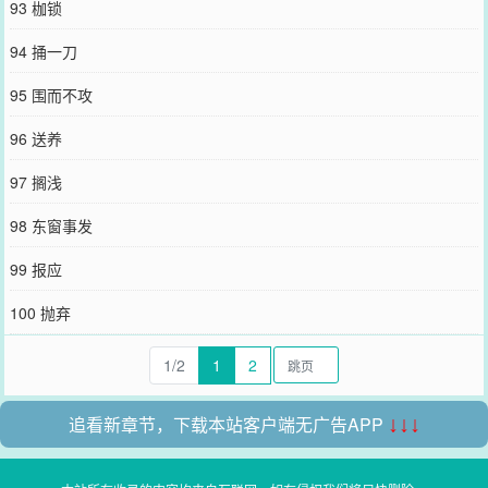
93 枷锁
94 捅一刀
95 围而不攻
96 送养
97 搁浅
98 东窗事发
99 报应
100 抛弃
1/2
1
2
追看新章节，下载本站客户端无广告APP
↓↓↓