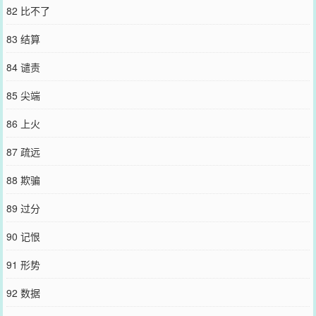
82 比不了
83 结算
84 谴责
85 尖端
86 上火
87 疏远
88 欺骗
89 过分
90 记恨
91 形势
92 数据