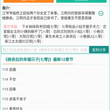
简介：
江爷爷临终之前给两个孙女定了亲事，江明月的堂姐非得要跟
她换亲。江明月这才发现自己穿书了，堂姐重生不愿意高嫁
了，而要让江明月去高嫁，让江明月感受大家族的冷漠。而江明月的
其它作品：
下乡妹妹高考回城[七零]
/
七零极品小姑手握手术刀
/
恋
堂姐嫁入大杂院里，她还要抢走江明月上大学的机会！堂姐认为江明
爱脑女主的小姨妈躺平了[八零]
/
后妈文的炮灰小姑[八零]
/
小巷日
月不过就是被抱养来的，还是在养父死后抱养过来的，江明月没有资
常[八零]
/
大院日常[八零]
/
重生未来之人鱼帝后
/
小巷烟火[八零]
/
格跟她争。江明月都无语了，堂姐当这是过家家吗？然后，江明月嫁
香江太太摆烂日常[八零]
/
给了男配的小叔叔，她继续搞航母研究，而她的丈夫当医生。此文：
1、SC，家长里短2、平行时空，有私设，科技改变未来3、日更预计
复制分享
11月3日V，当天凌晨掉落10万字更新~预收：《海归大小姐[八零]》，
书号：9231832宋凤兰的爷爷是知名科学家，爷爷临终之前让宋凤兰
《换亲后的幸福日子[七零]》最新12章节
带着尖端数据回国。按照爷爷的说法，宋凤兰找到了爷爷在大陆的亲
人。那些亲人生活一团糟糕，有恋爱脑的，有被骗婚的，还有被打断
115 恶魔
腿的。宋凤兰一回来，那些亲戚自己就重新站起来，狐假虎威。很
好，这才是她宋凤兰的亲戚，不要怕自己极品，极品才能活得长久，
114 不甘
活得舒心。有人喜欢上了宋凤兰，别人都说：他们家一堆极品，你敢
喜欢她？男朋友：正好，她极品，我奇葩，不是一家人不进一家门。
113 因果
您要是觉得《
换亲后的幸福日子[七零]
》还不错的话请不要忘记向您
QQ群和微博微信里的朋友推荐哦！
112 虎毒不食子
111 重男轻女