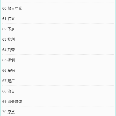
60 鼠目寸光
61 临盆
62 下乡
63 搜刮
64 荆棘
65 摔倒
66 车祸
67 建厂
68 流言
69 四处碰壁
70 原点