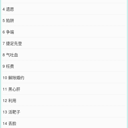
4 遗愿
5 陷阱
6 争端
7 捷足先登
8 气吐血
9 枉费
10 解除婚约
11 黑心肝
12 利用
13 活靶子
14 丢脸