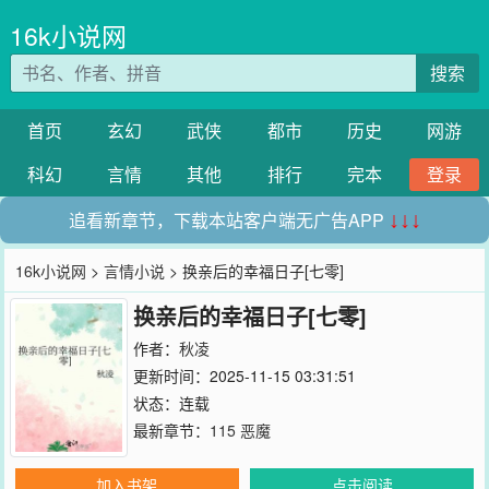
16k小说网
搜索
首页
玄幻
武侠
都市
历史
网游
科幻
言情
其他
排行
完本
登录
追看新章节，下载本站客户端无广告APP
↓↓↓
16k小说网
>
言情小说
> 换亲后的幸福日子[七零]
换亲后的幸福日子[七零]
作者：
秋凌
更新时间：2025-11-15 03:31:51
状态：连载
最新章节：
115 恶魔
加入书架
点击阅读