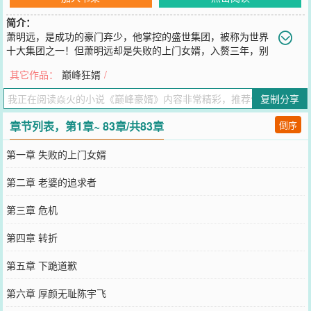
简介：
萧明远，是成功的豪门弃少，他掌控的盛世集团，被称为世界
十大集团之一！但萧明远却是失败的上门女婿，入赘三年，别
说跟老婆同床共枕，就连手都没有牵过！燕京因为敏感，全都改成淮
其它作品：
巅峰狂婿
/
京，望原谅
您要是觉得《
巅峰豪婿
》还不错的话请不要忘记向您QQ群和微博微信
复制分享
里的朋友推荐哦！
章节列表，第1章~ 83章/共83章
倒序
第一章 失败的上门女婿
第二章 老婆的追求者
第三章 危机
第四章 转折
第五章 下跪道歉
第六章 厚颜无耻陈宇飞