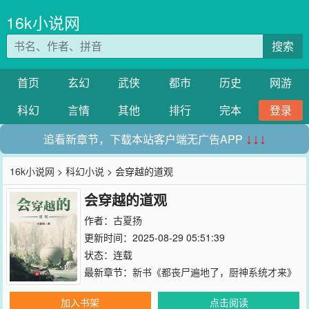
16k小说网
搜索
首页
玄幻
武侠
都市
历史
网游
科幻
言情
其他
排行
完本
登录
追看新章节，下载本站客户端无广告APP
↓↓↓
16k小说网
>
科幻小说
> 会穿越的道观
会穿越的道观
作者：
古夏扬
更新时间：2025-08-29 05:51:39
状态：连载
最新章节：
新书《都丧尸遍地了，厨神系统才来》
加入书架
点击阅读