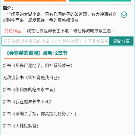
简介：
一个闭塞的太湖小岛，只有几间房子的破道观，有大神通者穿
越时空而来，却发现连上香的资格都没有。
您要是觉得《
会穿越的道观
》还不错的话请不要忘记向您QQ群和微博
其它作品：
我在仙侠世界长生不老
/
修仙界的吃瓜永生者
/
微信里的朋友推荐哦！
复制分享
《会穿越的道观》最新12章节
新书《都丧尸遍地了，厨神系统才来》
无敌流新书《仙神竟是我自己》
新书《修仙界的吃瓜永生者》
新书《我在魔界长生不死》
新书《瞎编金手指，你真接到任务了？》
新书《大韩检察官》