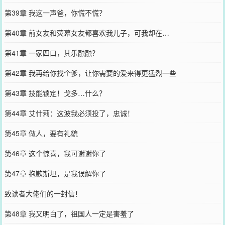
第39章 我这一声爸，你慌不慌？
第40章 前女友和荧幕女友都喜欢我儿子，可我却在…
第41章 一家四口，其乐融融？
第42章 我再给你找个爹，让你需要的爱来得更猛烈一些
第43章 技能锁定！戈多…什么？
第44章 艾什莉：这波我必须投了，忠诚！
第45章 做人，要有礼貌
第46章 这个惊喜，我可谢谢你了
第47章 抱歉斯坦，是我误解你了
致读者大佬们的一封信！
第48章 我又明白了，祖国人一定是害羞了