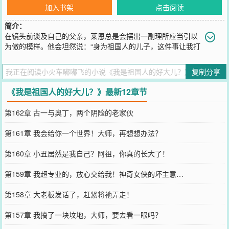
加入书架
点击阅读
简介：
在镜头前谈及自己的父亲，莱恩总是会摆出一副理所应当引以
为傲的模样。他会坦然说：“身为祖国人的儿子，这件事让我打
心底里感到自豪。世人皆知祖国人是世间最强大的英雄，拥有无人匹
敌的能力却心怀温柔，是无数民众心中的唯一信条。”“但我要说……”
复制分享
莱恩真挚地注视摄像头，一字一顿地道：“他还是世间最伟大的父亲，
无可争议！”摄影棚内，端坐在正中央的祖宝开怀大笑，谦逊摆手：
《我是祖国人的好大儿？》最新12章节
“我只是做了一个所有父亲都会做的事情。”主持人：“是什么呢？”祖国
人：“是…爱！”
第162章 古一与奥丁，两个阴险的老家伙
您要是觉得《
我是祖国人的好大儿？
》还不错的话请不要忘记向您QQ
群和微博微信里的朋友推荐哦！
第161章 我会给你一个世界！大师，再想想办法？
第160章 小丑居然是我自己？阿祖，你真的长大了！
第159章 我超专业的，放心交给我！神奇女侠的坏主意…
第158章 大老板发话了，赶紧将祂弄走！
第157章 我搞了一块坟地，大师，要去看一眼吗？