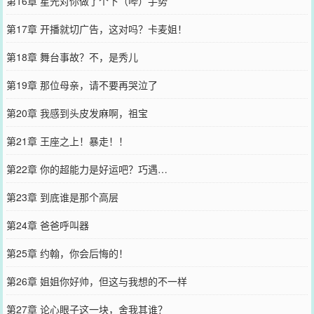
第16章 星光对你做了个下（哔）手势
第17章 开播就切广告，这对吗？卡麦姐！
第18章 舞台事故？不，是秀儿
第19章 那位母亲，请不要再哭泣了
第20章 我感到头皮发麻啊，祖宝
第21章 王座之上！暴走！！
第22章 你的超能力是好运吧？巧遇…
第23章 到底谁是那个高层
第24章 爸爸呼叫器
第25章 约翰，你会后悔的！
第26章 姐姐你好帅，但这与我想的不一样
第27章 论心眼子这一块，舍我其谁？