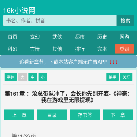
16k小说网
搜索
首页
玄幻
武侠
都市
历史
网游
科幻
言情
其他
排行
完本
登录
追看新章节，下载本站客户端无广告APP
↓↓↓
字体
大
中
小
换手
关灯
第161章 ：沧总带队冲了，会长你先别开麦-《神豪：
我在游戏里无限提现》
上一章
目录
存书签
下一章
第(1/3)页