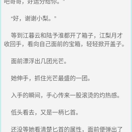
吧哥哥，好运分给你。”
“好，谢谢小梨。”
等到江暮云和陆予淮都开了箱子，江梨月才
收回手，看向自己面前的宝箱，轻轻掀开盖子。
面前漂浮出几团光芒。
她伸手，抓住光芒最盛的一团。
入手的瞬间，手心传来一股滚烫的灼热感。
低头看去，又是一柄匕首。
还没等她看清楚匕首的属性，面前便弹出了