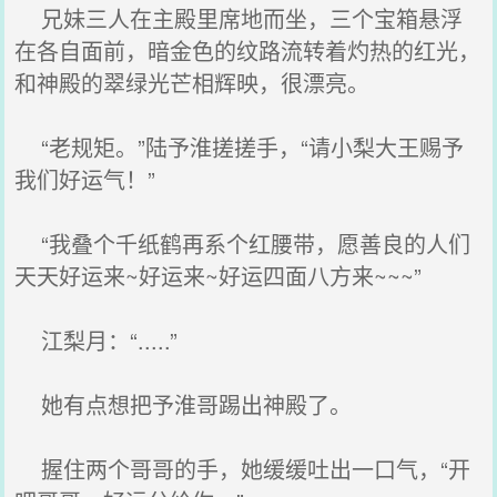
兄妹三人在主殿里席地而坐，三个宝箱悬浮
在各自面前，暗金色的纹路流转着灼热的红光，
和神殿的翠绿光芒相辉映，很漂亮。
“老规矩。”陆予淮搓搓手，“请小梨大王赐予
我们好运气！”
“我叠个千纸鹤再系个红腰带，愿善良的人们
天天好运来~好运来~好运四面八方来~~~”
江梨月：“.....”
她有点想把予淮哥踢出神殿了。
握住两个哥哥的手，她缓缓吐出一口气，“开