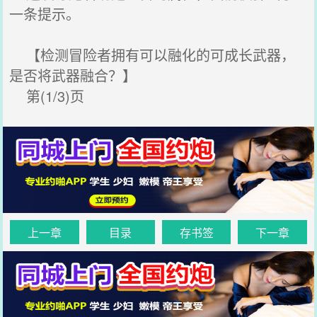
一条提示。
【检测冒险者拥有可以融化的可成长武器，
是否将武器融合？】
第(1/3)页
上一章
目录
存书签
下一章