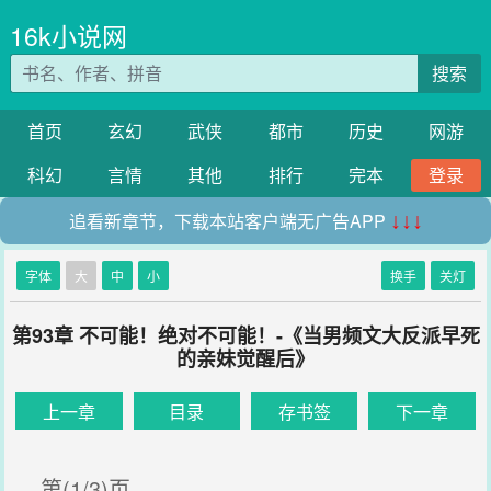
16k小说网
搜索
首页
玄幻
武侠
都市
历史
网游
科幻
言情
其他
排行
完本
登录
追看新章节，下载本站客户端无广告APP
↓↓↓
字体
大
中
小
换手
关灯
第93章 不可能！绝对不可能！-《当男频文大反派早死
的亲妹觉醒后》
上一章
目录
存书签
下一章
第(1/3)页