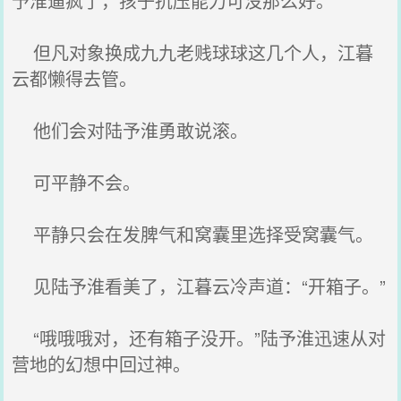
予淮逼疯了，孩子抗压能力可没那么好。
但凡对象换成九九老贱球球这几个人，江暮
云都懒得去管。
他们会对陆予淮勇敢说滚。
可平静不会。
平静只会在发脾气和窝囊里选择受窝囊气。
见陆予淮看美了，江暮云冷声道：“开箱子。”
“哦哦哦对，还有箱子没开。”陆予淮迅速从对
营地的幻想中回过神。