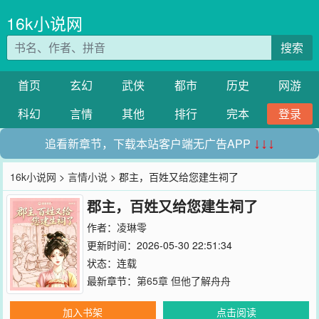
16k小说网
搜索
首页
玄幻
武侠
都市
历史
网游
科幻
言情
其他
排行
完本
登录
追看新章节，下载本站客户端无广告APP
↓↓↓
16k小说网
>
言情小说
> 郡主，百姓又给您建生祠了
郡主，百姓又给您建生祠了
作者：
凌琳零
更新时间：2026-05-30 22:51:34
状态：连载
最新章节：
第65章 但他了解舟舟
加入书架
点击阅读