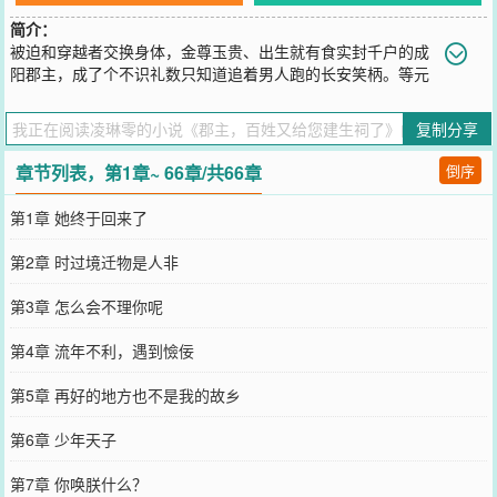
简介：
被迫和穿越者交换身体，金尊玉贵、出生就有食实封千户的成
阳郡主，成了个不识礼数只知道追着男人跑的长安笑柄。等元
嘉竭力回来后，面对眼前的情况差点气笑了。自己声名狼藉，以往上
赶着奉承她的人退避三舍不说，亲娘被气得病弱在床，亲爹不知所
复制分享
踪，好友反目，婚约尽毁。从天胡沦为天崩开局，元嘉只能撸起衣袖
收拾穿越者留下的烂摊子。所有人都觉得成阳郡主早已身败名裂，遭
章节列表，第1章~ 66章/共66章
倒序
了父母和帝王家厌弃，就如同过街老鼠，谁都可以踩上一脚。可怨天
尤人从不是她的风格，没时间惋惜被抢走的三年时间，先顾娘再找
第1章 她终于回来了
爹，一边准备利用她在现代所学习的知识干一笔大事业。编医册，改
农具，引良种，设女学，推简字……名声？荣华？财富？不过是探囊
第2章 时过境迁物是人非
取物。直至后来，第一任女状元是她的学生，乡野童谣里唱的都是她
的名，举国上下无一人敢对她不敬。元嘉：一不小心就名垂千古了怎
第3章 怎么会不理你呢
么办？！《宁书》有载，成阳郡主…使百姓疫至不慌，病来不惧，户
齿日增，举国足食，天下晏然。
第4章 流年不利，遇到憸佞
您要是觉得《
郡主，百姓又给您建生祠了
》还不错的话请不要忘记向
您QQ群和微博微信里的朋友推荐哦！
第5章 再好的地方也不是我的故乡
第6章 少年天子
第7章 你唤朕什么？