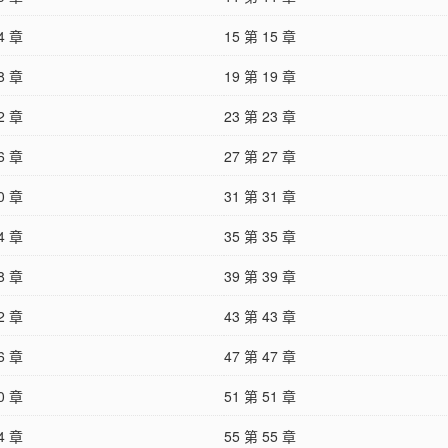
4 章
15 第 15 章
8 章
19 第 19 章
2 章
23 第 23 章
6 章
27 第 27 章
0 章
31 第 31 章
4 章
35 第 35 章
8 章
39 第 39 章
2 章
43 第 43 章
6 章
47 第 47 章
0 章
51 第 51 章
4 章
55 第 55 章