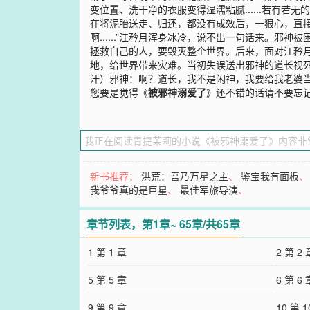
变位置、洗干净的衣服变得湿濡粘腻......若有若
在将泥胎送走、归还，都没有成效后，一狠心，直接
啊......”江矜月浑身冰冷，说不出一句话来。
拯救自己的人，要毁灭整个世界。后来，面对江矜月
地，给世界带来灾难。当初失误送出邪神的道长视死
汗）邪神：啊？道长，我不是闲神，我要给我老婆
您要是觉得《
被邪神溺爱了
》还不错的话请不要忘
新书推荐：
洪荒：吾乃万星之主
、
鉴宝我有面板
我爷爷真的是巨星
、
最佳军旅导演
、
章节列表，第1章~ 65章/共65章
1 第 1 章
2 第 2 
5 第 5 章
6 第 6 
9 第 9 章
10 第 1