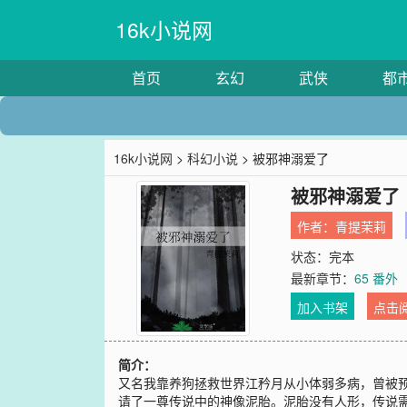
16k小说网
首页
玄幻
武侠
都
16k小说网
>
科幻小说
> 被邪神溺爱了
被邪神溺爱了
作者：
青提茉莉
状态：完本
最新章节：
65 番外
加入书架
点击
简介：
又名我靠养狗拯救世界江矜月从小体弱多病，曾被
请了一尊传说中的神像泥胎。泥胎没有人形，传说