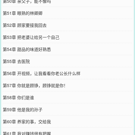
第50章 亲父子，能不像吗
第51章 眼熟的林卿卿
第52章 顾家要接我回去
第53章 把老婆让给另一个自己
第54章 甜品的味道好熟悉
第55章 去医院
第56章 开视频，让我看看你老公长什么样
第57章 你就是顾铮，顾铮就是你！
第58章 你们是谁
第59章 他是我的孙子
第60章 养家的事，交给我
第61章 我对赚钱很有把握