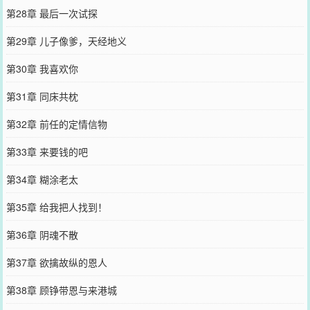
第28章 最后一次试探
第29章 儿子像爹，天经地义
第30章 我喜欢你
第31章 同床共枕
第32章 前任的定情信物
第33章 来要钱的吧
第34章 糊涂老太
第35章 给我把人找到！
第36章 阴魂不散
第37章 欲擒故纵的恩人
第38章 顾铮带恩与来港城