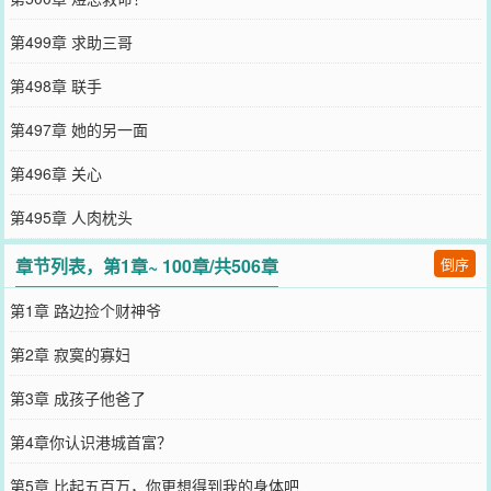
第499章 求助三哥
第498章 联手
第497章 她的另一面
第496章 关心
第495章 人肉枕头
章节列表，第1章~ 100章/共506章
倒序
第1章 路边捡个财神爷
第2章 寂寞的寡妇
第3章 成孩子他爸了
第4章你认识港城首富？
第5章 比起五百万，你更想得到我的身体吧