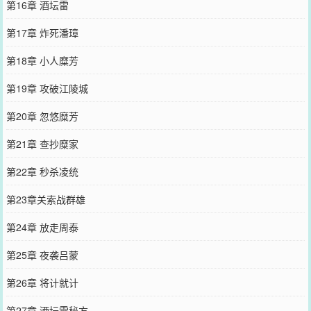
第16章 酒坛雷
第17章 炸死潘璋
第18章 小人糜芳
第19章 攻破江陵城
第20章 忽悠糜芳
第21章 查抄糜家
第22章 秒杀凌统
第23章关索战群雄
第24章 放走周泰
第25章 夜袭吕蒙
第26章 将计就计
第27章 酒坛雷秘方