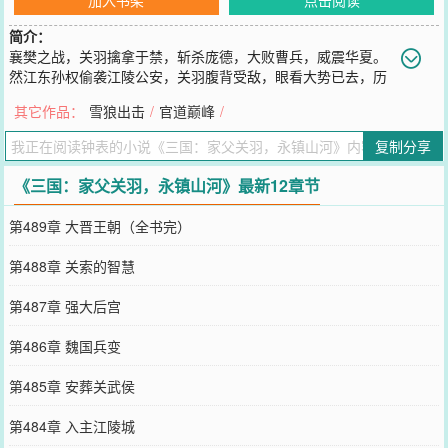
简介：
襄樊之战，关羽擒拿于禁，斩杀庞德，大败曹兵，威震华夏。
然江东孙权偷袭江陵公安，关羽腹背受敌，眼看大势已去，历
史悲剧要重演。关兴穿越而来，活捉徐晃，斩杀曹仁，威震三军。收
其它作品：
雪狼出击
/
官道巅峰
/
名将美女，发展现代军事，打造最牛铁军。关兴本来只是想救父亲，
一不小心夺了天下。
复制分享
您要是觉得《
三国：家父关羽，永镇山河
》还不错的话请不要忘记向
您QQ群和微博微信里的朋友推荐哦！
《三国：家父关羽，永镇山河》最新12章节
第489章 大晋王朝（全书完）
第488章 关索的智慧
第487章 强大后宫
第486章 魏国兵变
第485章 安葬关武侯
第484章 入主江陵城