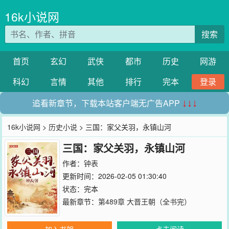
16k小说网
搜索
首页
玄幻
武侠
都市
历史
网游
科幻
言情
其他
排行
完本
登录
追看新章节，下载本站客户端无广告APP
↓↓↓
16k小说网
>
历史小说
> 三国：家父关羽，永镇山河
三国：家父关羽，永镇山河
作者：
钟表
更新时间：2026-02-05 01:30:40
状态：完本
最新章节：
第489章 大晋王朝（全书完）
加入书架
点击阅读